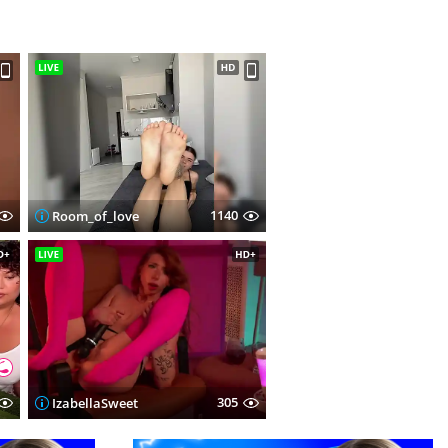
1140
Room_of_love
305
IzabellaSweet