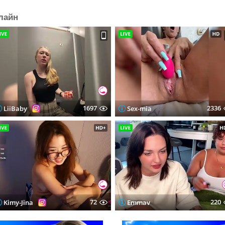
лайн
1697
2336
LiiBaby
Sex-mia
72
220
Kimy-Jina
Emmav