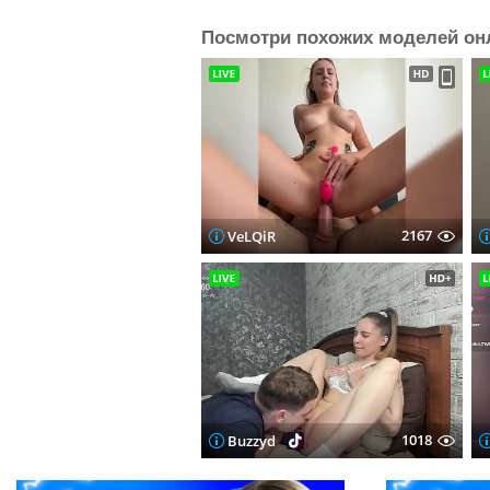
Посмотри похожих моделей он
2167
VeLQiR
1018
Buzzyd